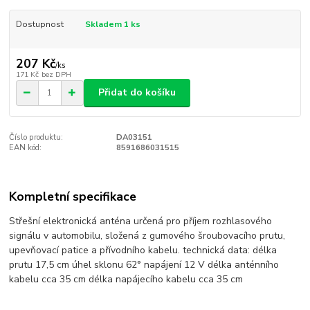
Dostupnost
Skladem 1 ks
207 Kč
/
ks
171 Kč
bez DPH
Přidat do košíku
Číslo produktu:
DA03151
EAN kód:
8591686031515
Kompletní specifikace
Střešní elektronická anténa určená pro příjem rozhlasového
signálu v automobilu, složená z gumového šroubovacího prutu,
upevňovací patice a přívodního kabelu. technická data: délka
prutu 17,5 cm úhel sklonu 62° napájení 12 V délka anténního
kabelu cca 35 cm délka napájecího kabelu cca 35 cm