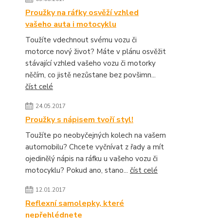
Proužky na ráfky osvěží vzhled
vašeho auta i motocyklu
Toužíte vdechnout svému vozu či
motorce nový život? Máte v plánu osvěžit
stávající vzhled vašeho vozu či motorky
něčím, co jistě nezůstane bez povšimn...
číst celé
24.05.2017
Proužky s nápisem tvoří styl!
Toužíte po neobyčejných kolech na vašem
automobilu? Chcete vyčnívat z řady a mít
ojedinělý nápis na ráfku u vašeho vozu či
motocyklu? Pokud ano, stano...
číst celé
12.01.2017
Reflexní samolepky, které
nepřehlédnete