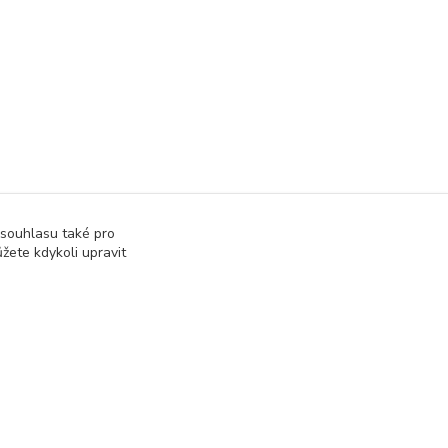
 souhlasu také pro
žete kdykoli upravit
Vytvořeno na
Eshop-rychle.cz