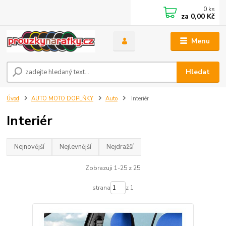
0
ks
za
0,00 Kč
Menu
Hledat
Úvod
AUTO MOTO DOPLŇKY
Auto
Interiér
Interiér
Nejnovější
Nejlevnější
Nejdražší
Zobrazuji 1-25 z 25
strana
z 1