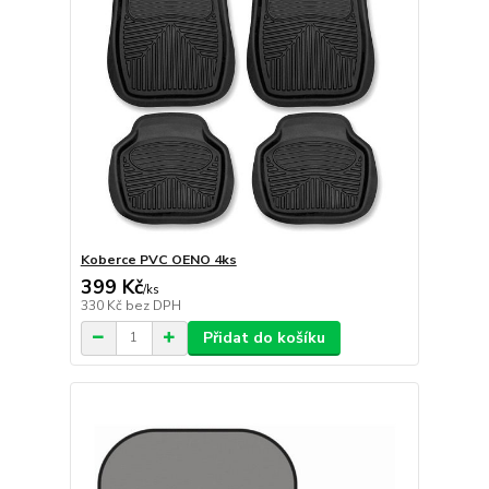
Koberce PVC OENO 4ks
399 Kč
/
ks
330 Kč
bez DPH
Přidat do košíku