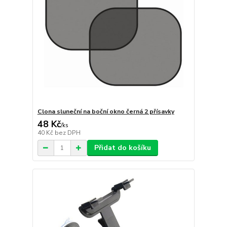
Clona sluneční na boční okno černá 2 přísavky
48 Kč
/
ks
40 Kč
bez DPH
Přidat do košíku