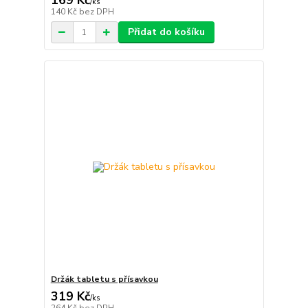
169 Kč
/
ks
140 Kč
bez DPH
Přidat do košíku
Držák tabletu s přísavkou
319 Kč
/
ks
264 Kč
bez DPH