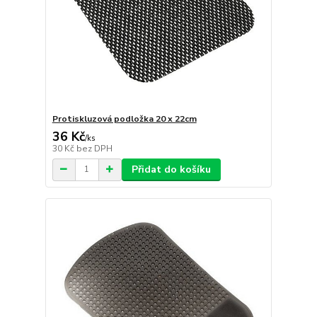
Protiskluzová podložka 20 x 22cm
36 Kč
/
ks
30 Kč
bez DPH
Přidat do košíku