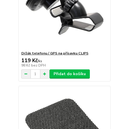
Držák telefonu / GPS na přísavku CLIPS
119 Kč
/
ks
98 Kč
bez DPH
Přidat do košíku