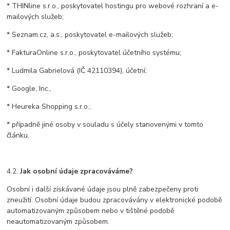
* THINline s.r.o., poskytovatel hostingu pro webové rozhraní a e-
mailových služeb;
* Seznam.cz, a.s., poskytovatel e-mailových služeb;
* FakturaOnline s.r.o., poskytovatel účetního systému;
* Ludmila Gabrielová (IČ 42110394), účetní;
* Google, Inc.,
* Heureka Shopping s.r.o.;
* případně jiné osoby v souladu s účely stanovenými v tomto
článku.
4.2.
Jak osobní údaje zpracováváme?
Osobní i další získávané údaje jsou plně zabezpečeny proti
zneužití. Osobní údaje budou zpracovávány v elektronické podobě
automatizovaným způsobem nebo v tištěné podobě
neautomatizovaným způsobem.