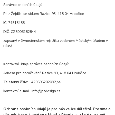
Správce osobních údajů:
Petr Žejdlík, se sídlem Razice 93, 418 04 Hrobčice
IČ: 74518488
DIČ: CZ8006182844
zapsaný v živnostenském rejstříku vedeném Městským úřadem v
Bílině
Kontaktní údaje správce osobních údajů:
Adresa pro doručování: Razice 93, 418 04 Hrobčice
Telefonní číslo: +420606202092,p>
kontaktní e-mail: info@pzdesign.cz
Ochrana osobních údajů je pro nás velice důležitá. Prosíme o
důsledné seznámení se s těmito Zásadami, které obsahují