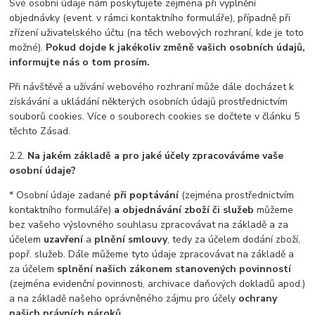
Své osobní údaje nám poskytujete zejména při vyplnění
objednávky (event. v rámci kontaktního formuláře), případně při
zřízení uživatelského účtu (na těch webových rozhraní, kde je toto
možné).
Pokud dojde k jakékoliv změně vašich osobních údajů,
informujte nás o tom prosím.
Při návštěvě a užívání webového rozhraní může dále docházet k
získávání a ukládání některých osobních údajů prostřednictvím
souborů cookies. Více o souborech cookies se dočtete v článku 5
těchto Zásad.
2.2.
Na jakém základě a pro jaké účely zpracováváme vaše
osobní údaje?
* Osobní údaje zadané
při poptávání
(zejména prostřednictvím
kontaktního formuláře)
a objednávání zboží či služeb
můžeme
bez vašeho výslovného souhlasu zpracovávat na základě a za
účelem
uzavření
a
plnění smlouvy
, tedy za účelem dodání zboží,
popř. služeb. Dále můžeme tyto údaje zpracovávat na základě a
za účelem
splnění našich zákonem stanovených povinností
(zejména evidenční povinnosti, archivace daňových dokladů apod.)
a na základě našeho oprávněného zájmu pro účely
ochrany
našich právních nároků
.