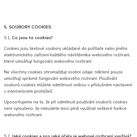
5. SOUBORY COOKIES
5.1.
Co jsou to cookies?
Cookies jsou textové soubory ukládané do počítače nebo jiného
elektronického zařízení každého návštěvníka webového rozhraní,
které umožňují fungování webového rozhraní.
Ne všechny cookies shromažďují osobní údaje; některé pouze
umožňují správné fungování webového rozhraní. Používání
souborů cookies můžete odmítnout volbou v příslušném nastavení
v internetovém prohlížeči.
Upozorňujeme na to, že při odmítnutí používání souborů cookies
není vyloučeno, že nebudete moci plně využívat veškeré funkce
webového rozhraní.
5.2.
Jaké cookies a pro jaké účely je webové rozhraní využívá?