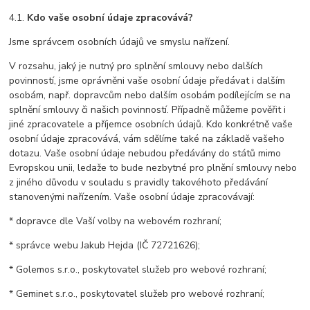
4.1.
Kdo vaše osobní údaje zpracovává?
Jsme správcem osobních údajů ve smyslu nařízení.
V rozsahu, jaký je nutný pro splnění smlouvy nebo dalších
povinností, jsme oprávněni vaše osobní údaje předávat i dalším
osobám, např. dopravcům nebo dalším osobám podílejícím se na
splnění smlouvy či našich povinností. Případně můžeme pověřit i
jiné zpracovatele a příjemce osobních údajů. Kdo konkrétně vaše
osobní údaje zpracovává, vám sdělíme také na základě vašeho
dotazu. Vaše osobní údaje nebudou předávány do států mimo
Evropskou unii, ledaže to bude nezbytné pro plnění smlouvy nebo
z jiného důvodu v souladu s pravidly takovéhoto předávání
stanovenými nařízením. Vaše osobní údaje zpracovávají:
* dopravce dle Vaší volby na webovém rozhraní;
* správce webu Jakub Hejda (IČ 72721626);
* Golemos s.r.o., poskytovatel služeb pro webové rozhraní;
* Geminet s.r.o., poskytovatel služeb pro webové rozhraní;