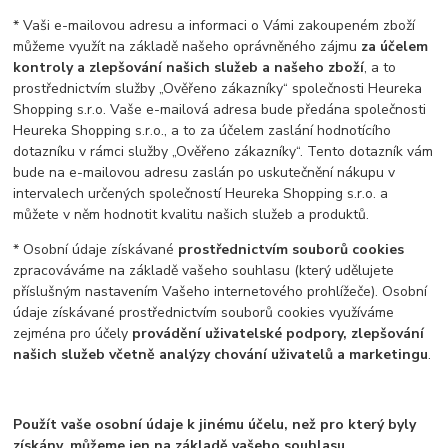
* Vaši e-mailovou adresu a informaci o Vámi zakoupeném zboží
můžeme využít na základě našeho oprávněného zájmu
za účelem
kontroly a zlepšování našich služeb a našeho zboží
, a to
prostřednictvím služby „Ověřeno zákazníky“ společnosti Heureka
Shopping s.r.o. Vaše e-mailová adresa bude předána společnosti
Heureka Shopping s.r.o., a to za účelem zaslání hodnotícího
dotazníku v rámci služby „Ověřeno zákazníky“. Tento dotazník vám
bude na e-mailovou adresu zaslán po uskutečnění nákupu v
intervalech určených společností Heureka Shopping s.r.o. a
můžete v něm hodnotit kvalitu našich služeb a produktů.
* Osobní údaje získávané
prostřednictvím souborů cookies
zpracováváme na základě vašeho souhlasu (který udělujete
příslušným nastavením Vašeho internetového prohlížeče). Osobní
údaje získávané prostřednictvím souborů cookies využíváme
zejména pro účely
provádění uživatelské podpory, zlepšování
našich služeb včetně analýzy chování uživatelů a marketingu
.
Použít vaše osobní údaje k jinému účelu, než pro který byly
získány, můžeme jen na základě vašeho souhlasu.