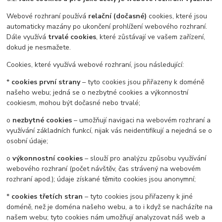
Webové rozhraní používá
relační (dočasné)
cookies, které jsou
automaticky mazány po ukončení prohlížení webového rozhraní.
Dále využívá
trvalé cookies
, které zůstávají ve vašem zařízení,
dokud je nesmažete.
Cookies, které využívá webové rozhraní, jsou následující:
*
cookies první strany
– tyto cookies jsou přiřazeny k doméně
našeho webu; jedná se o nezbytné cookies a výkonnostní
cookiesm, mohou být dočasné nebo trvalé;
o
nezbytné cookies
– umožňují navigaci na webovém rozhraní a
využívání základních funkcí, nijak vás neidentifikují a nejedná se o
osobní údaje;
o
výkonnostní cookies
– slouží pro analýzu způsobu využívání
webového rozhraní (počet návštěv, čas strávený na webovém
rozhraní apod.); údaje získané těmito cookies jsou anonymní;
*
cookies třetích stran
– tyto cookies jsou přiřazeny k jiné
doméně, než je doména našeho webu, a to i když se nacházíte na
našem webu; tyto cookies nám umožňují analyzovat náš web a