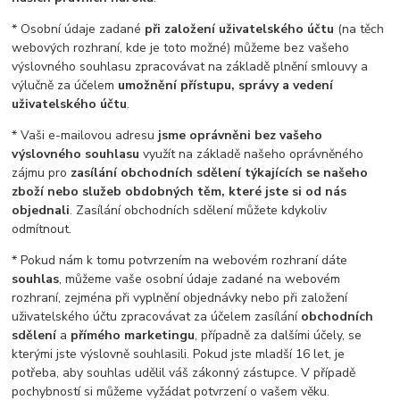
* Osobní údaje zadané
při založení uživatelského účtu
(na těch
webových rozhraní, kde je toto možné) můžeme bez vašeho
výslovného souhlasu zpracovávat na základě plnění smlouvy a
výlučně za účelem
umožnění přístupu, správy a vedení
uživatelského účtu
.
* Vaši e-mailovou adresu
jsme oprávněni bez vašeho
výslovného souhlasu
využít na základě našeho oprávněného
zájmu pro
zasílání obchodních sdělení týkajících se našeho
zboží nebo služeb obdobných těm, které jste si od nás
objednali
. Zasílání obchodních sdělení můžete kdykoliv
odmítnout.
* Pokud nám k tomu potvrzením na webovém rozhraní dáte
souhlas
, můžeme vaše osobní údaje zadané na webovém
rozhraní, zejména při vyplnění objednávky nebo při založení
uživatelského účtu zpracovávat za účelem zasílání
obchodních
sdělení
a
přímého marketingu
, případně za dalšími účely, se
kterými jste výslovně souhlasili. Pokud jste mladší 16 let, je
potřeba, aby souhlas udělil váš zákonný zástupce. V případě
pochybností si můžeme vyžádat potvrzení o vašem věku.