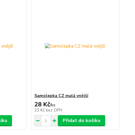
Samolepka CZ malá vnější
28 Kč
/
ks
23 Kč
bez DPH
šíku
Přidat do košíku