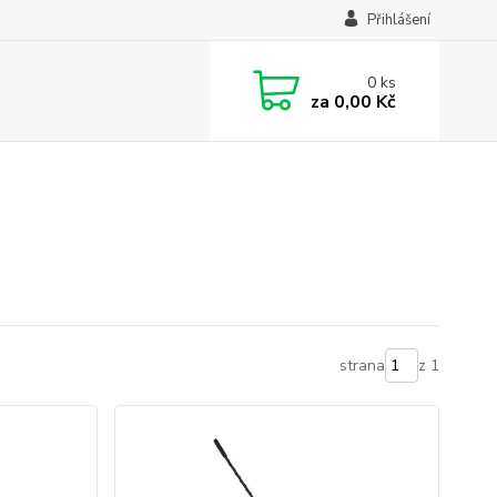
Přihlášení
0
ks
za
0,00 Kč
strana
z 1