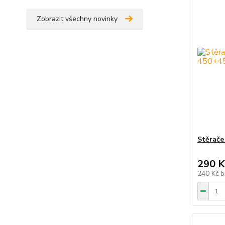
Zobrazit všechny novinky
Stěrač
290 K
240 Kč
b