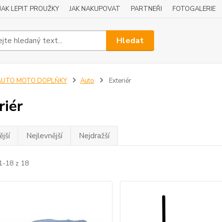
JAK LEPIT PROUŽKY
JAK NAKUPOVAT
PARTNEŘI
FOTOGALERIE
Hledat
AUTO MOTO DOPLŇKY
Auto
Exteriér
riér
jší
Nejlevnější
Nejdražší
1-18 z 18