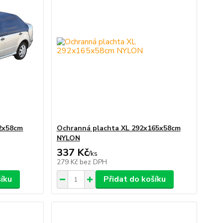
2x58cm
Ochranná plachta XL 292x165x58cm
NYLON
337 Kč
/
ks
279 Kč
bez DPH
šíku
Přidat do košíku