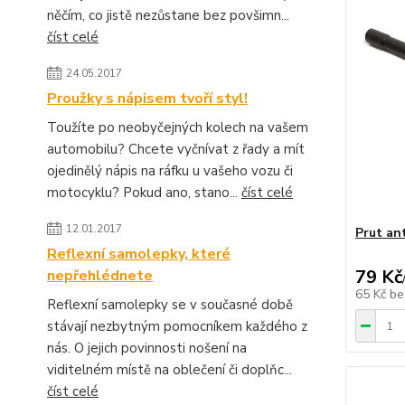
něčím, co jistě nezůstane bez povšimn...
číst celé
24.05.2017
Proužky s nápisem tvoří styl!
Toužíte po neobyčejných kolech na vašem
automobilu? Chcete vyčnívat z řady a mít
ojedinělý nápis na ráfku u vašeho vozu či
motocyklu? Pokud ano, stano...
číst celé
12.01.2017
Prut an
Reflexní samolepky, které
79 Kč
nepřehlédnete
65 Kč
be
Reflexní samolepky se v současné době
stávají nezbytným pomocníkem každého z
nás. O jejich povinnosti nošení na
viditelném místě na oblečení či doplňc...
číst celé