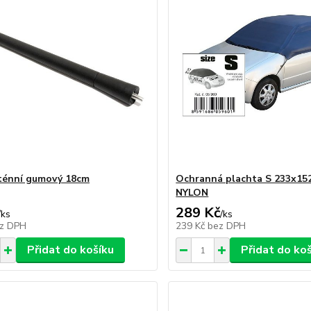
ténní gumový 18cm
Ochranná plachta S 233x15
NYLON
289 Kč
/
ks
/
ks
z DPH
239 Kč
bez DPH
Přidat do košíku
Přidat do ko