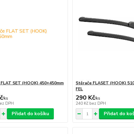
e FLAT SET (HOOK) 450+450mm
Stěrače FLASET (HOOK) 5
FEL
č
290 Kč
/
ks
/
ks
ez DPH
240 Kč
bez DPH
Přidat do košíku
Přidat do ko