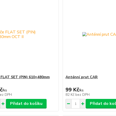
 FLAT SET (PIN) 610+480mm
Anténní prut CAR
č
99 Kč
/
ks
/
ks
ez DPH
82 Kč
bez DPH
Přidat do košíku
Přidat do ko