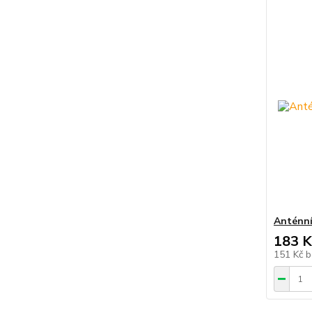
Anténní
183 K
151 Kč
b