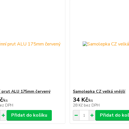
 prut ALU 175mm červený
Samolepka CZ velká vnější
č
34 Kč
/
ks
/
ks
ez DPH
28 Kč
bez DPH
Přidat do košíku
Přidat do ko