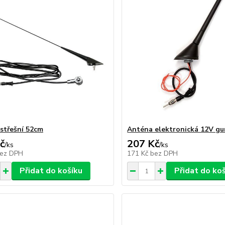
střešní 52cm
Anténa elektronická 12V g
č
207 Kč
/
ks
/
ks
ez DPH
171 Kč
bez DPH
Přidat do košíku
Přidat do ko