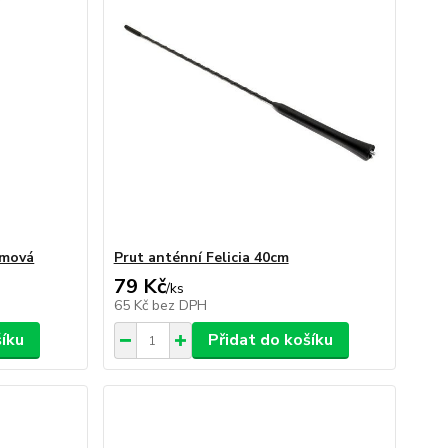
umová
Prut anténní Felicia 40cm
79 Kč
/
ks
65 Kč
bez DPH
šíku
Přidat do košíku