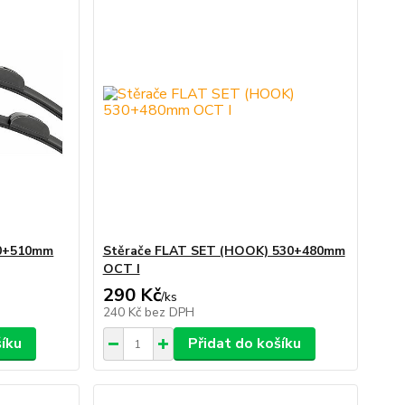
10+510mm
Stěrače FLAT SET (HOOK) 530+480mm
OCT I
290 Kč
/
ks
240 Kč
bez DPH
šíku
Přidat do košíku