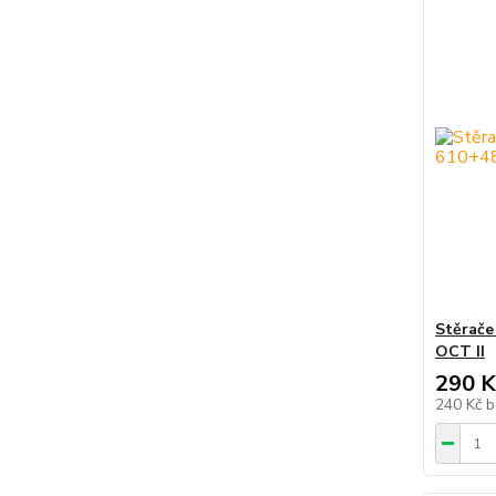
Stěrače
OCT II
290 K
240 Kč
b