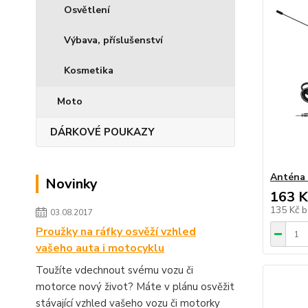
Osvětlení
Výbava, příslušenství
Kosmetika
Moto
DÁRKOVÉ POUKAZY
Anténa 
Novinky
163 K
135 Kč
b
03.08.2017
Proužky na ráfky osvěží vzhled
vašeho auta i motocyklu
Toužíte vdechnout svému vozu či
motorce nový život? Máte v plánu osvěžit
stávající vzhled vašeho vozu či motorky