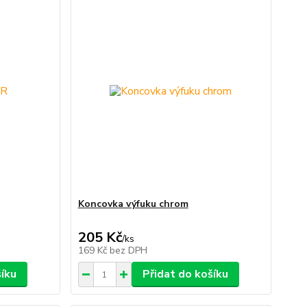
Koncovka výfuku chrom
205 Kč
/
ks
169 Kč
bez DPH
šíku
Přidat do košíku