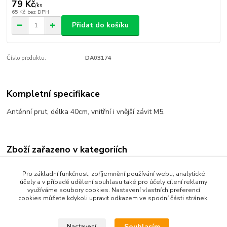
79 Kč
/
ks
65 Kč
bez DPH
Přidat do košíku
Číslo produktu:
DA03174
Kompletní specifikace
Anténní prut, délka 40cm, vnitřní i vnější závit M5.
Zboží zařazeno v kategoriích
AUTO MOTO DOPLŇKY
Pro základní funkčnost, zpříjemnění používání webu, analytické
účely a v případě udělení souhlasu také pro účely cílení reklamy
Auto
využíváme soubory cookies. Nastavení vlastních preferencí
cookies můžete kdykoli upravit odkazem ve spodní části stránek.
Exteriér
Souhlasím
Nastavení