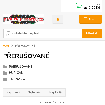
0
ks
za
0,00 Kč
Menu
Hledat
Úvod
PŘERUŠOVANÉ
PŘERUŠOVANÉ
PŘERUŠOVANÉ
HURICAN
TORNADO
Nejnovější
Nejlevnější
Nejdražší
Zobrazuji 1-55 z 55