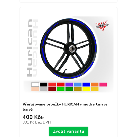
Přerušované proužky HURICAN v modré tmavé
barvě
400 Kč
/
ks
331 Kč
bez DPH
Zvolit variantu