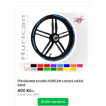
Přerušované proužky HURICAN v modré světlé
barvě
400 Kč
/
ks
331 Kč
bez DPH
Zvolit variantu