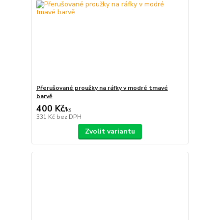
Přerušované proužky na ráfky v modré tmavé
barvě
400 Kč
/
ks
331 Kč
bez DPH
Zvolit variantu