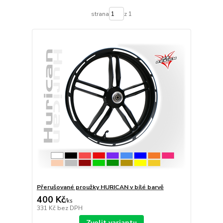
strana
z 1
Přerušované proužky HURICAN v bílé barvě
400 Kč
/
ks
331 Kč
bez DPH
Zvolit variantu