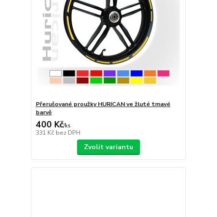
Přerušované proužky HURICAN ve žluté tmavé
barvě
400 Kč
/
ks
331 Kč
bez DPH
Zvolit variantu