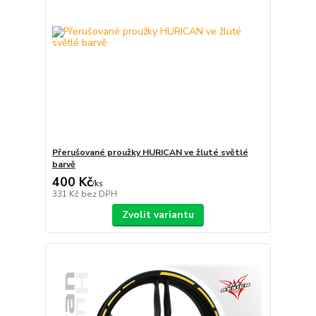
Přerušované proužky HURICAN ve žluté světlé
barvě
400 Kč
/
ks
331 Kč
bez DPH
Zvolit variantu