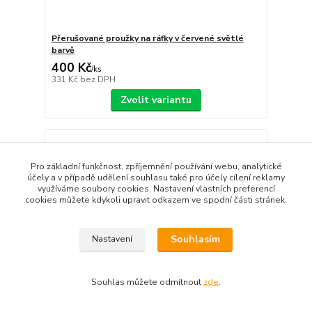
Přerušované proužky na ráfky v červené světlé
barvě
400 Kč
/
ks
331 Kč
bez DPH
Zvolit variantu
Pro základní funkčnost, zpříjemnění používání webu, analytické
účely a v případě udělení souhlasu také pro účely cílení reklamy
využíváme soubory cookies. Nastavení vlastních preferencí
cookies můžete kdykoli upravit odkazem ve spodní části stránek.
Souhlasím
Nastavení
Souhlas můžete odmítnout
zde
.