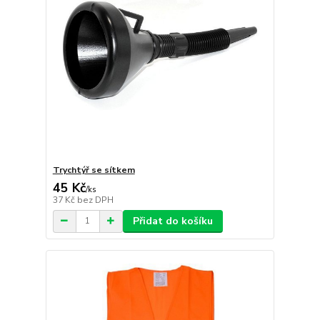
Trychtýř se sítkem
45 Kč
/
ks
37 Kč
bez DPH
Přidat do košíku