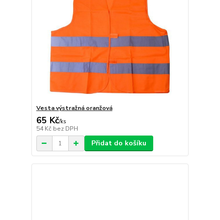
Vesta výstražná oranžová
65 Kč
/
ks
54 Kč
bez DPH
Přidat do košíku