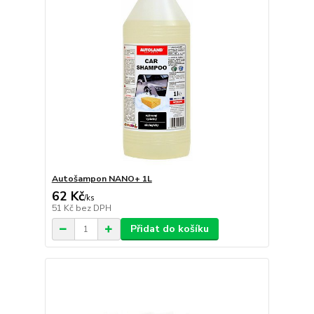
Autošampon NANO+ 1L
62 Kč
/
ks
51 Kč
bez DPH
Přidat do košíku