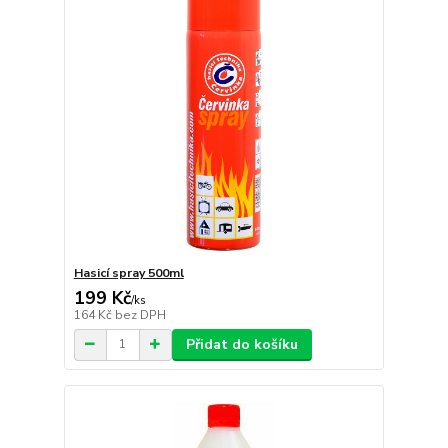
Hasicí spray 500ml
199 Kč
/
ks
164 Kč
bez DPH
Přidat do košíku