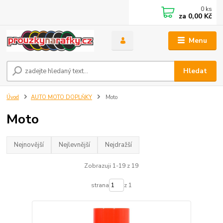
0
ks
za
0,00 Kč
Menu
Hledat
Úvod
AUTO MOTO DOPLŇKY
Moto
Moto
Nejnovější
Nejlevnější
Nejdražší
Zobrazuji 1-19 z 19
strana
z 1