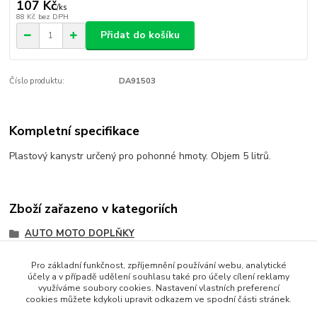
107 Kč
/
ks
88 Kč
bez DPH
Přidat do košíku
Číslo produktu:
DA91503
Kompletní specifikace
Plastový kanystr určený pro pohonné hmoty. Objem 5 litrů.
Zboží zařazeno v kategoriích
AUTO MOTO DOPLŇKY
Auto
Pro základní funkčnost, zpříjemnění používání webu, analytické
účely a v případě udělení souhlasu také pro účely cílení reklamy
Moto
využíváme soubory cookies. Nastavení vlastních preferencí
cookies můžete kdykoli upravit odkazem ve spodní části stránek.
Výbava, příslušenství