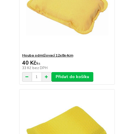
Houba odmlžovací 12x8x4cm
40 Kč
/
ks
33 Kč
bez DPH
Přidat do košíku