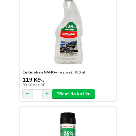
Čistič oken NANO+ rozpraš. 750ml
119 Kč
/
ks
98 Kč
bez DPH
Přidat do košíku