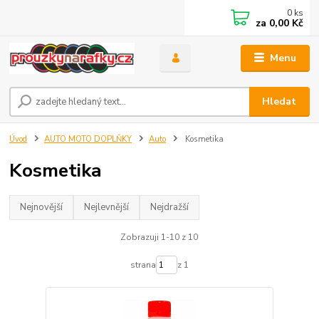
0
ks
za
0,00 Kč
Menu
Hledat
Úvod
AUTO MOTO DOPLŇKY
Auto
Kosmetika
Kosmetika
Nejnovější
Nejlevnější
Nejdražší
Zobrazuji 1-10 z 10
strana
z 1