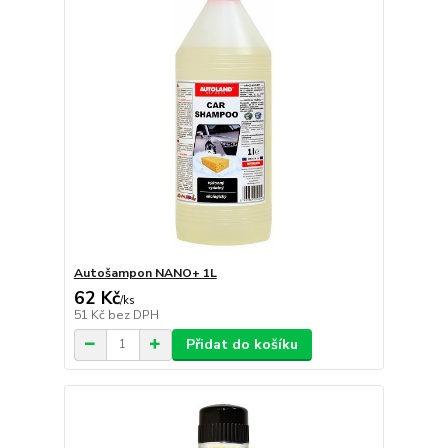
Autošampon NANO+ 1L
62 Kč
/
ks
51 Kč
bez DPH
Přidat do košíku