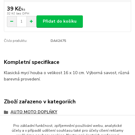
39 Kč
/
ks
32 Kč
bez DPH
Přidat do košíku
Číslo produktu:
DA42475
Kompletní specifikace
Klasická mycí houba o velikost 16 x 10 cm. Výborná savost, různá
barevná provedení.
Zboží zařazeno v kategoriích
AUTO MOTO DOPLŇKY
Auto
Pro základní funkčnost, zpříjemnění používání webu, analytické
účely a v případě udělení souhlasu také pro účely cílení reklamy
Moto