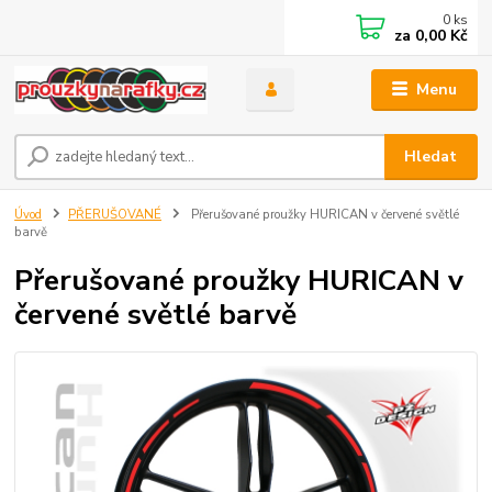
0
ks
za
0,00 Kč
Menu
Hledat
Úvod
PŘERUŠOVANÉ
Přerušované proužky HURICAN v červené světlé
barvě
Přerušované proužky HURICAN v
červené světlé barvě