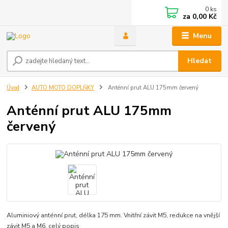
0
ks
za
0,00 Kč
Menu
Hledat
Úvod
AUTO MOTO DOPLŇKY
Anténní prut ALU 175mm červený
Anténní prut ALU 175mm
červený
Aluminiový anténní prut, délka 175 mm. Vnitřní závit M5, redukce na vnější
závit M5 a M6.
celý popis