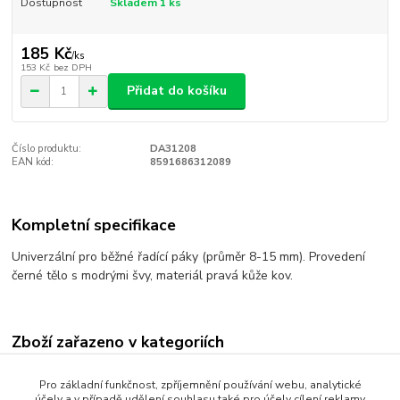
Dostupnost
Skladem 1 ks
185 Kč
/
ks
153 Kč
bez DPH
Přidat do košíku
Číslo produktu:
DA31208
EAN kód:
8591686312089
Kompletní specifikace
Univerzální pro běžné řadící páky (průměr 8-15 mm). Provedení
černé tělo s modrými švy, materiál pravá kůže kov.
Zboží zařazeno v kategoriích
AUTO MOTO DOPLŇKY
Pro základní funkčnost, zpříjemnění používání webu, analytické
účely a v případě udělení souhlasu také pro účely cílení reklamy