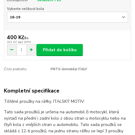
Dostupnost
Skladem 7 ks
Vyberte velikost kola
400 Kč
/
ks
331 Kč
bez DPH
Přidat do košíku
Číslo produktu:
PRTS černobílá ITALY
Kompletní specifikace
Tištěné proužky na ráfky, ITALSKÝ MOTIV.
Tato sada proužků je určena na automobil či motocykl, která
vystačí na přední i zadní kolo z obou stran u motocyklu nebo na
čtyři kola z vnějších stran u automobilu. Tato sada proužků se
skládá z 12-ti proužků, na jednu stranu ráfku se lepí 3 proužky.