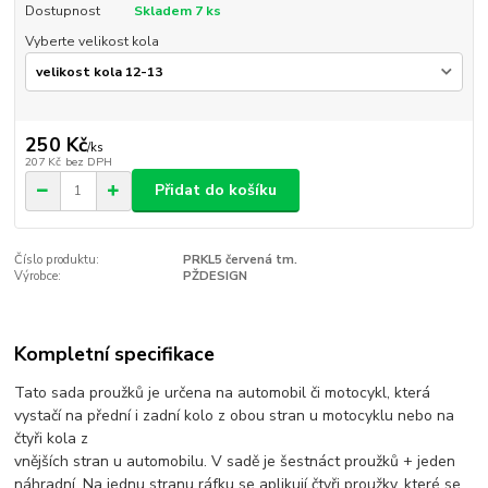
Dostupnost
Skladem 7 ks
Vyberte velikost kola
250 Kč
/
ks
207 Kč
bez DPH
Přidat do košíku
Číslo produktu:
PRKL5 červená tm.
Výrobce:
PŽDESIGN
Kompletní specifikace
Tato sada proužků je určena na automobil či motocykl, která
vystačí na přední i zadní kolo z obou stran u motocyklu nebo na
čtyři kola z
vnějších stran u automobilu. V sadě je šestnáct proužků + jeden
náhradní. Na jednu stranu ráfku se aplikují čtyři proužky, které se