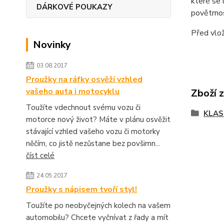
které se 
DÁRKOVÉ POUKAZY
povětrnos
Před vlo
Novinky
03.08.2017
Proužky na ráfky osvěží vzhled
vašeho auta i motocyklu
Zboží 
Toužíte vdechnout svému vozu či
KLAS
motorce nový život? Máte v plánu osvěžit
stávající vzhled vašeho vozu či motorky
něčím, co jistě nezůstane bez povšimn...
číst celé
24.05.2017
Proužky s nápisem tvoří styl!
Toužíte po neobyčejných kolech na vašem
automobilu? Chcete vyčnívat z řady a mít