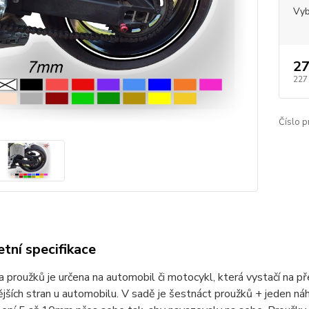
Vyb
27
227
Číslo p
tní specifikace
 proužků je určena na automobil či motocykl, která vystačí na př
ějších stran u automobilu. V sadě je šestnáct proužků + jeden náhra