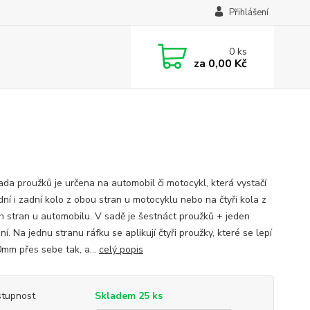
Přihlášení
0
ks
za
0,00 Kč
ada proužků je určena na automobil či motocykl, která vystačí
dní i zadní kolo z obou stran u motocyklu nebo na čtyři kola z
ch stran u automobilu. V sadě je šestnáct proužků + jeden
í. Na jednu stranu ráfku se aplikují čtyři proužky, které se lepí
0mm přes sebe tak, a...
celý popis
tupnost
Skladem 25 ks