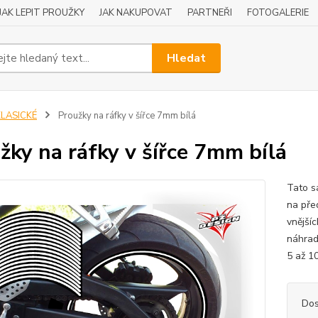
JAK LEPIT PROUŽKY
JAK NAKUPOVAT
PARTNEŘI
FOTOGALERIE
Hledat
KLASICKÉ
Proužky na ráfky v šířce 7mm bílá
žky na ráfky v šířce 7mm bílá
Tato s
na pře
vnější
náhradn
5 až 1
Dos