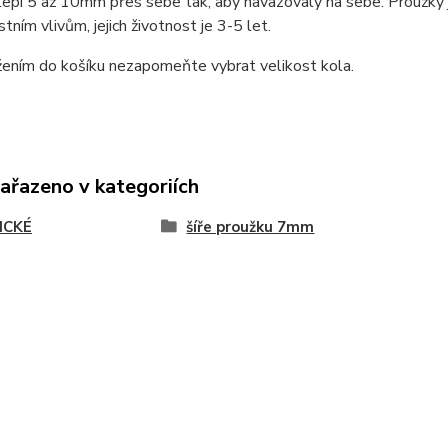
lepí 5 až 10mm přes sebe tak, aby navazovaly na sebe. Proužky js
tním vlivům, jejich životnost je 3-5 let.
žením do košíku nezapomeňte vybrat velikost kola.
zařazeno v kategoriích
ICKÉ
šíře proužku 7mm