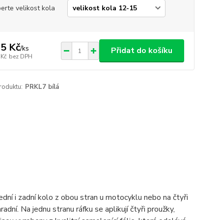
erte velikost kola
5 Kč
/
ks
Přidat do košíku
 Kč
bez DPH
roduktu:
PRKL7 bílá
ední i zadní kolo z obou stran u motocyklu nebo na čtyři
dní. Na jednu stranu ráfku se aplikují čtyři proužky,