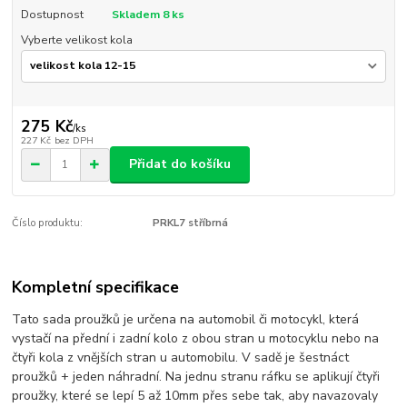
Dostupnost
Skladem 8 ks
Vyberte velikost kola
275 Kč
/
ks
227 Kč
bez DPH
Přidat do košíku
Číslo produktu:
PRKL7 stříbrná
Kompletní specifikace
Tato sada proužků je určena na automobil či motocykl, která
vystačí na přední i zadní kolo z obou stran u motocyklu nebo na
čtyři kola z vnějších stran u automobilu. V sadě je šestnáct
proužků + jeden náhradní. Na jednu stranu ráfku se aplikují čtyři
proužky, které se lepí 5 až 10mm přes sebe tak, aby navazovaly