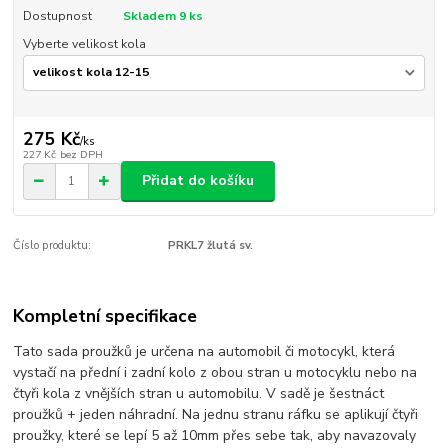
Dostupnost
Skladem 9 ks
Vyberte velikost kola
275 Kč
/
ks
227 Kč
bez DPH
Přidat do košíku
Číslo produktu:
PRKL7 žlutá sv.
Kompletní specifikace
Tato sada proužků je určena na automobil či motocykl, která
vystačí na přední i zadní kolo z obou stran u motocyklu nebo na
čtyři kola z vnějších stran u automobilu. V sadě je šestnáct
proužků + jeden náhradní. Na jednu stranu ráfku se aplikují čtyři
proužky, které se lepí 5 až 10mm přes sebe tak, aby navazovaly