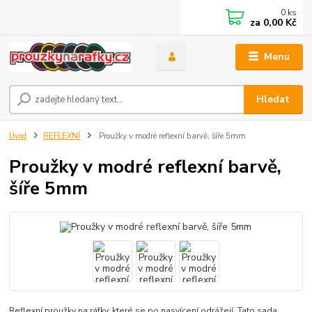
0
ks
za
0,00 Kč
Menu
Hledat
Úvod
REFLEXNÍ
Proužky v modré reflexní barvě, šíře 5mm
Proužky v modré reflexní barvě,
šíře 5mm
Reflexní proužky na ráfky, které se po nasvícení odrážejí. Tato sada