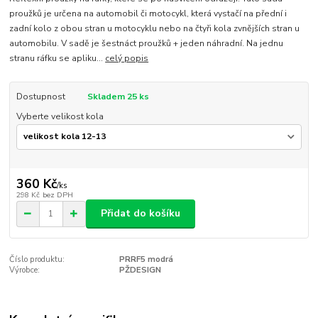
proužků je určena na automobil či motocykl, která vystačí na přední i
zadní kolo z obou stran u motocyklu nebo na čtyři kola zvnějších stran u
automobilu. V sadě je šestnáct proužků + jeden náhradní. Na jednu
stranu ráfku se apliku...
celý popis
Dostupnost
Skladem 25 ks
Vyberte velikost kola
360 Kč
/
ks
298 Kč
bez DPH
Přidat do košíku
Číslo produktu:
PRRF5 modrá
Výrobce:
PŽDESIGN