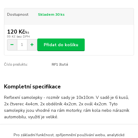
Dostupnost
Skladem 30 ks
120 Kč
/
ks
99 Kč
bez DPH
Přidat do košíku
Číslo produktu:
RF1 žlutá
Kompletní specifikace
Reflexní samolepky - rozměr sady je 10x10cm. V sadě je 6 kusů,
2x čtverec 4x4cm, 2x obdélník 4x2cm, 2x ovál 4x2cm. Tyto
samolepky jsou vhodné na rám motorky, rám kola nebo nárazník
automobilu, využití je veliké.
Pro základní funkčnost, zpříjemnění používání webu, analytické