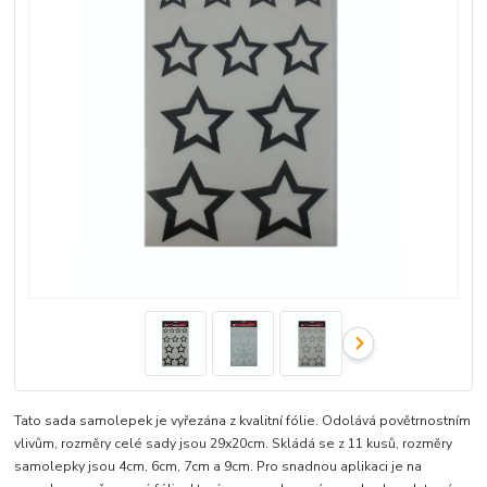
Tato sada samolepek je vyřezána z kvalitní fólie. Odolává povětrnostním
vlivům, rozměry celé sady jsou 29x20cm. Skládá se z 11 kusů, rozměry
samolepky jsou 4cm, 6cm, 7cm a 9cm. Pro snadnou aplikaci je na