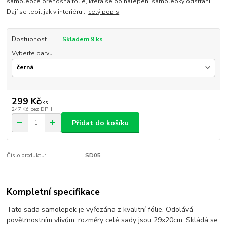
samolepce přenosná fólie, která se po nalepení samolepky odstraní.
Dají se lepit jak v interiéru...
celý popis
Dostupnost
Skladem 9 ks
Vyberte barvu
299 Kč
/
ks
247 Kč
bez DPH
Přidat do košíku
Číslo produktu:
SD05
Kompletní specifikace
Tato sada samolepek je vyřezána z kvalitní fólie. Odolává
povětrnostním vlivům, rozměry celé sady jsou 29x20cm. Skládá se