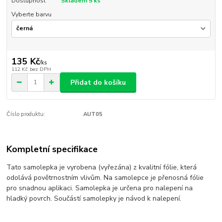
Dostupnost
Skladem 5 ks
Vyberte barvu
135 Kč
/
ks
112 Kč
bez DPH
Přidat do košíku
Číslo produktu:
AUT05
Kompletní specifikace
Tato samolepka je vyrobena (vyřezána) z kvalitní fólie, která
odolává povětrnostním vlivům. Na samolepce je přenosná fólie
pro snadnou aplikaci. Samolepka je určena pro nalepení na
hladký povrch. Součástí samolepky je návod k nalepení.