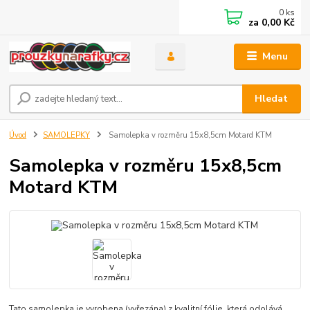
0
ks
za
0,00 Kč
Menu
Hledat
Úvod
SAMOLEPKY
Samolepka v rozměru 15x8,5cm Motard KTM
Samolepka v rozměru 15x8,5cm
Motard KTM
Tato samolepka je vyrobena (vyřezána) z kvalitní fólie, která odolává