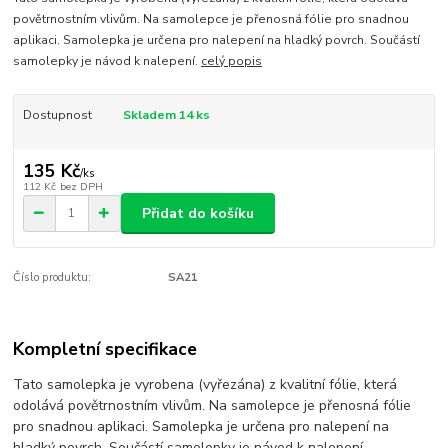
povětrnostním vlivům. Na samolepce je přenosná fólie pro snadnou
aplikaci. Samolepka je určena pro nalepení na hladký povrch. Součástí
samolepky je návod k nalepení.
celý popis
Dostupnost
Skladem 14 ks
135 Kč
/
ks
112 Kč
bez DPH
Přidat do košíku
Číslo produktu:
SA21
Kompletní specifikace
Tato samolepka je vyrobena (vyřezána) z kvalitní fólie, která
odolává povětrnostním vlivům. Na samolepce je přenosná fólie
pro snadnou aplikaci. Samolepka je určena pro nalepení na
hladký povrch. Součástí samolepky je návod k nalepení.