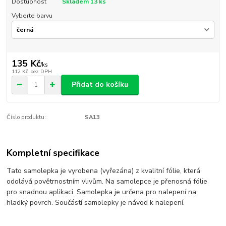
Dostupnost
Skladem 13 ks
Vyberte barvu
135 Kč
/
ks
112 Kč
bez DPH
Přidat do košíku
Číslo produktu:
SA13
Kompletní specifikace
Tato samolepka je vyrobena (vyřezána) z kvalitní fólie, která
odolává povětrnostním vlivům. Na samolepce je přenosná fólie
pro snadnou aplikaci. Samolepka je určena pro nalepení na
hladký povrch. Součástí samolepky je návod k nalepení.