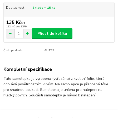
Dostupnost
Skladem 15 ks
135 Kč
/
ks
112 Kč
bez DPH
Přidat do košíku
Číslo produktu:
AUT22
Kompletní specifikace
Tato samolepka je vyrobena (vyřezána) z kvalitní fólie, která
odolává povětrnostním vlivům. Na samolepce je přenosná fólie
pro snadnou aplikaci. Samolepka je určena pro nalepení na
hladký povrch. Součástí samolepky je návod k nalepení.
Zboží zařazeno v kategoriích