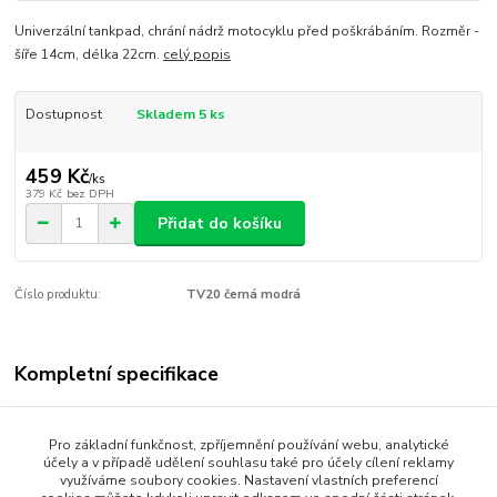
Univerzální tankpad, chrání nádrž motocyklu před poškrábáním. Rozměr -
šíře 14cm, délka 22cm.
celý popis
Dostupnost
Skladem 5 ks
459 Kč
/
ks
379 Kč
bez DPH
Přidat do košíku
Číslo produktu:
TV20 černá modrá
Kompletní specifikace
Univerzální tankpad, chrání nádrž motocyklu před poškrábáním.
Rozměr - šíře 14cm, délka 22cm.
Pro základní funkčnost, zpříjemnění používání webu, analytické
účely a v případě udělení souhlasu také pro účely cílení reklamy
využíváme soubory cookies. Nastavení vlastních preferencí