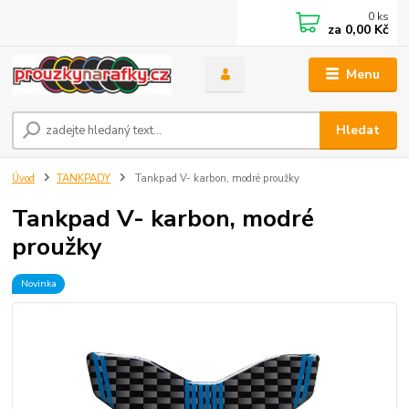
0
ks
za
0,00 Kč
Menu
Hledat
Úvod
TANKPADY
Tankpad V- karbon, modré proužky
Tankpad V- karbon, modré
proužky
Novinka