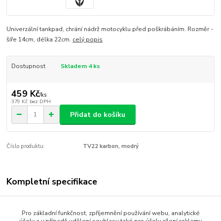
Univerzální tankpad, chrání nádrž motocyklu před poškrábáním. Rozměr -
šíře 14cm, délka 22cm.
celý popis
Dostupnost
Skladem 4 ks
459 Kč
/
ks
379 Kč
bez DPH
Přidat do košíku
Číslo produktu:
TV22 karbon, modrý
Kompletní specifikace
Univerzální tankpad, chrání nádrž motocyklu před poškrábáním.
Rozměr - šíře 14cm, délka 22cm.
Pro základní funkčnost, zpříjemnění používání webu, analytické