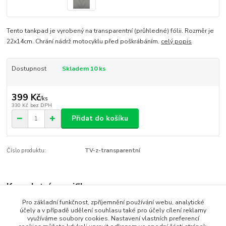
Tento tankpad je vyrobený na transparentní (průhledné) fólii. Rozměr je
22x14cm. Chrání nádrž motocyklu před poškrábáním.
celý popis
Dostupnost
Skladem 10 ks
399 Kč
/
ks
330 Kč
bez DPH
Přidat do košíku
Číslo produktu:
TV-z-transparentní
Kompletní specifikace
Pro základní funkčnost, zpříjemnění používání webu, analytické
Tento tankpad je vyrobený na transparentní (průhledné) fólii.
účely a v případě udělení souhlasu také pro účely cílení reklamy
Rozměr je 22x14cm. Chrání nádrž motocyklu před poškrábáním.
využíváme soubory cookies. Nastavení vlastních preferencí