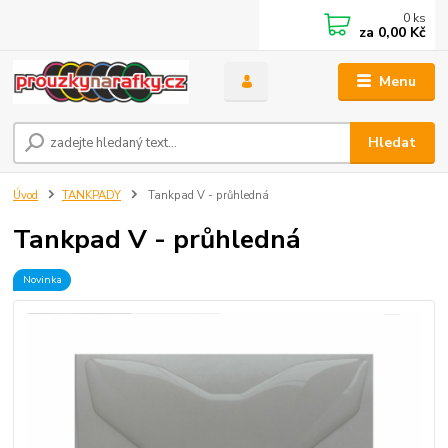
0
ks
za
0,00 Kč
Menu
Hledat
Úvod
TANKPADY
Tankpad V - průhledná
Tankpad V - průhledná
Novinka