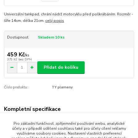
Univerzální tankpad, chrání nádrž motocyklu před poškrábáním. Rozměr -
šíře 14cm, délka 21cm.
celý popis
Dostupnost
Skladem 10 ks
459 Kč
/
ks
379 Kč
bez DPH
Přidat do košíku
Číslo produktu:
TY plameny
Kompletní specifikace
Univerzální tankpad, chrání nádrž motocyklu před poškrábáním.
Pro základní funkčnost, zpříjemnění používání webu, analytické
Rozměr - šíře 14cm, délka 21cm.
účely a v případě udělení souhlasu také pro účely cílení reklamy
využíváme soubory cookies. Nastavení vlastních preferencí