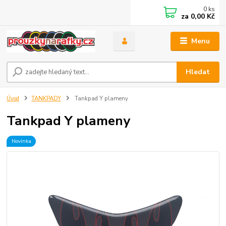
0
ks
za
0,00 Kč
Menu
Hledat
Úvod
TANKPADY
Tankpad Y plameny
Tankpad Y plameny
Novinka