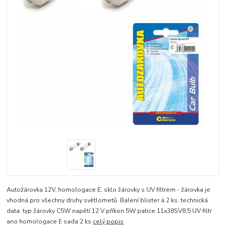
Autožárovka 12V, homologace E, sklo žárovky s UV filtrem - žárovka je
vhodná pro všechny druhy světlometů. Balení blister á 2 ks. technická
data: typ žárovky C5W napětí 12 V příkon 5W patice 11x38SV8,5 UV filtr
ano homologace E sada 2 ks
celý popis