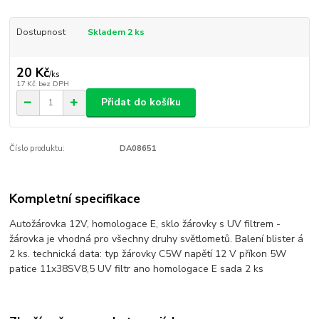
Dostupnost
Skladem 2 ks
20 Kč
/
ks
17 Kč
bez DPH
Přidat do košíku
Číslo produktu:
DA08651
Kompletní specifikace
Autožárovka 12V, homologace E, sklo žárovky s UV filtrem -
žárovka je vhodná pro všechny druhy světlometů. Balení blister á
2 ks. technická data: typ žárovky C5W napětí 12 V příkon 5W
patice 11x38SV8,5 UV filtr ano homologace E sada 2 ks