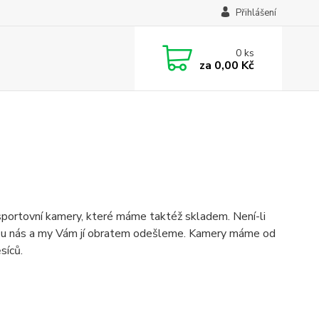
Přihlášení
0
ks
za
0,00 Kč
 sportovní kamery, které máme taktéž skladem. Není-li
du u nás a my Vám jí obratem odešleme. Kamery máme od
síců.