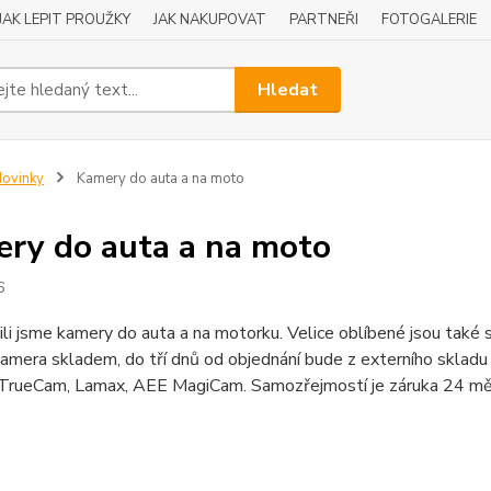
JAK LEPIT PROUŽKY
JAK NAKUPOVAT
PARTNEŘI
FOTOGALERIE
Hledat
ovinky
Kamery do auta a na moto
ry do auta a na moto
6
li jsme kamery do auta a na motorku. Velice oblíbené jsou také
kamera skladem, do tří dnů od objednání bude z externího skla
 TrueCam, Lamax, AEE MagiCam. Samozřejmostí je záruka 24 mě