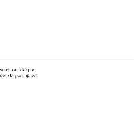
 souhlasu také pro
žete kdykoli upravit
Vytvořeno na
Eshop-rychle.cz