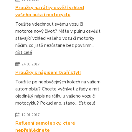
Proužky na ráfky osvěží vzhled
vašeho auta i motocyklu
Toužíte vdechnout svému vozu či
motorce nový život? Máte v plánu osvěžit
stávající vzhled vašeho vozu či motorky
něčím, co jistě nezůstane bez povšimn...
číst celé
24.05.2017
Proužky s nápisem tvoří styl!
Toužíte po neobyčejných kolech na vašem
automobilu? Chcete vyčnívat z řady a mít
ojedinělý nápis na ráfku u vašeho vozu či
motocyklu? Pokud ano, stano...
číst celé
12.01.2017
Reflexní samolepky, které
nepřehlédnete