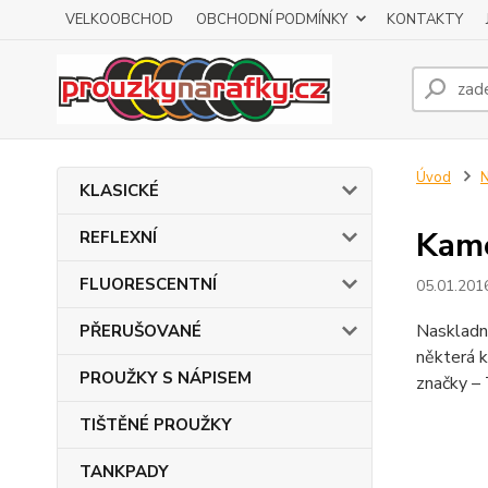
VELKOOBCHOD
OBCHODNÍ PODMÍNKY
KONTAKTY
Úvod
N
KLASICKÉ
Kame
REFLEXNÍ
FLUORESCENTNÍ
05.01.201
Naskladni
PŘERUŠOVANÉ
některá 
PROUŽKY S NÁPISEM
značky –
TIŠTĚNÉ PROUŽKY
TANKPADY